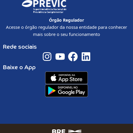
Órgão Regulador
Acesse o órgão regulador da nossa entidade para conhecer
mais sobre o seu funcionamento
Rede sociais
I
Y
F
L
n
o
a
i
Baixe o App
s
u
c
n
t
t
e
k
a
u
b
e
g
b
o
d
r
e
o
i
a
k
n