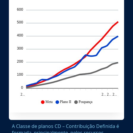
600
500
400
300
200
100
0
2...
2...
2...
2...
Meta
Plano II
Poupança
A Classe de planos CD – Contribuição Definida é
formada, principalmente, pelos recursos